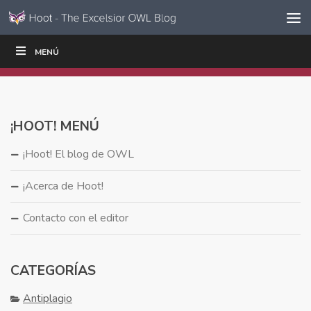
Ir al contenido
Saltar
MENÚ
ESCRIBIR
LEER
EDUCADORES
|
|
navegación
¡HOOT! MENÚ
¡Hoot! El blog de OWL
¡Acerca de Hoot!
Contacto con el editor
CATEGORÍAS
Antiplagio