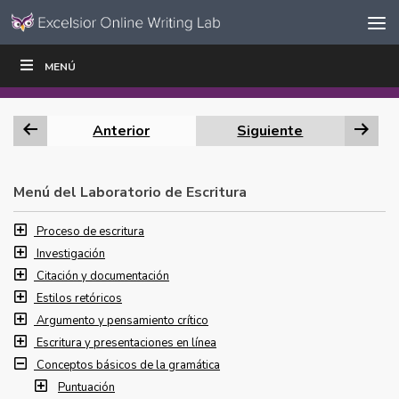
Ir al contenido
Saltar
MENÚ
ESCRIBIR
LEER
EDUCADORES
|
|
navegación
Anterior
Siguiente
Menú del Laboratorio de Escritura
Proceso de escritura
Investigación
Citación y documentación
Estilos retóricos
Argumento y pensamiento crítico
Escritura y presentaciones en línea
Conceptos básicos de la gramática
Puntuación