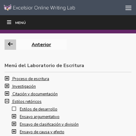
Ir al contenido
Saltar
MENÚ
ESCRIBIR
LEER
EDUCADORES
|
|
navegación
Anterior
Menú del Laboratorio de Escritura
Proceso de escritura
Investigación
Citación y documentación
Estilos retóricos
Estilos de desarrollo
Ensayo argumentativo
Ensayo de clasificación y división
Ensayo de causa y efecto