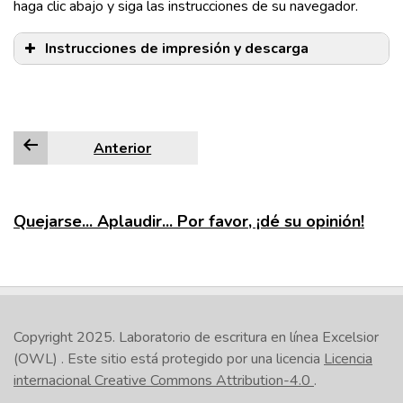
haga clic abajo y siga las instrucciones de su navegador.
Instrucciones de impresión y descarga
Anterior
Edge
Firefox
Quejarse... Aplaudir... Por favor, ¡dé su opinión!
Google Chrome
Internet Explorer
Safari
Copyright 2025.
Laboratorio de escritura en línea Excelsior
(OWL)
. Este sitio está protegido por una licencia
Licencia
internacional Creative Commons Attribution-4.0
.