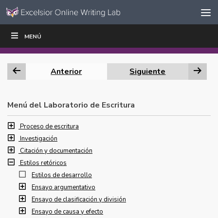
Ir al contenido
Saltar
MENÚ
ESCRIBIR
LEER
EDUCADORES
|
|
navegación
Anterior
Siguiente
Menú del Laboratorio de Escritura
Proceso de escritura
Investigación
Citación y documentación
Estilos retóricos
Estilos de desarrollo
Ensayo argumentativo
Ensayo de clasificación y división
Ensayo de causa y efecto