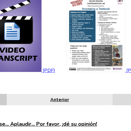
Anterior
e... Aplaudir... Por favor, ¡dé su opinión!