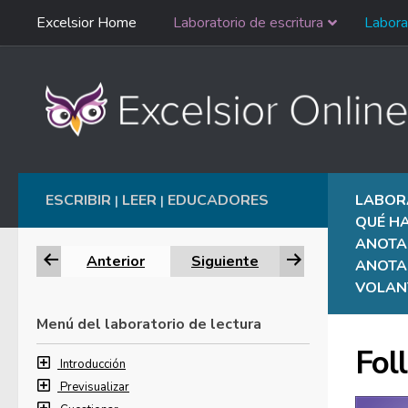
Saltar
Excelsior Home
Laboratorio de escritura
Labora
Ir al contenido
navegación
English
ESCRIBIR
LEER
EDUCADORES
LABOR
|
|
QUÉ HA
ANOTA
Anterior
Siguiente
ANOTAR
VOLAN
Menú del laboratorio de lectura
Fol
Introducción
Previsualizar