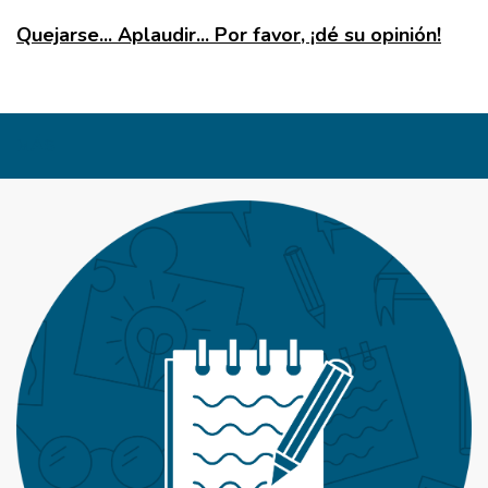
Quejarse... Aplaudir... Por favor, ¡dé su opinión!
MÁS