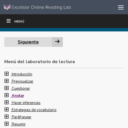
Ir al contenido
Saltar
MENÚ
ESCRIBIR
LEER
EDUCADORES
|
|
navegación
Siguiente
Menú del laboratorio de lectura
Introducción
Previsualizar
Cuestionar
Anotar
Hacer inferencias
Estrategias de vocabulario
Paráfrasear
Resumir