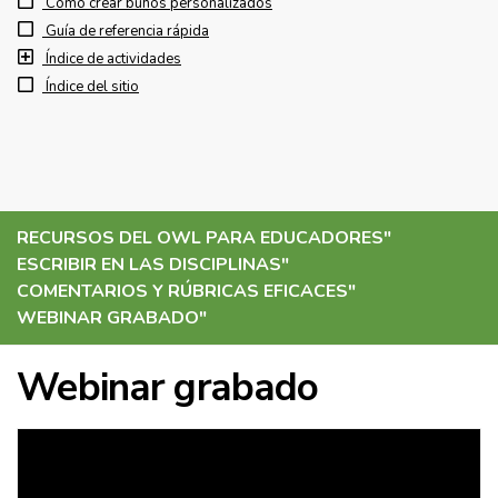
Cómo crear búhos personalizados
Guía de referencia rápida
Índice de actividades
Índice del sitio
RECURSOS DEL OWL PARA EDUCADORES
"
ESCRIBIR EN LAS DISCIPLINAS
"
COMENTARIOS Y RÚBRICAS EFICACES
"
WEBINAR GRABADO
"
Webinar grabado