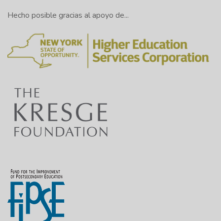
0:52
invitar a usted a que se presente. Díganos su
Hecho posible gracias al apoyo de...
nombre, su cargo y qué hace usted en
Excelsior y también dónde se encuentra
físicamente usted .
Voy a ir bajando por la lista. Empezaremos
1:08
con Amy Erickson.
Amy:
Hola, soy Amy Erickson. He estado
trabajando para Excelsior desde 2012.
Enseño en el departamento de inglés. Enseño
1:16
humanidades. Enseño en el negocio para la
escritura de negocios, y estoy físicamente en
Arizona en este momento.
Francesco:
Oh wow. ¿En qué parte de
1:32
Arizona?
Amy:
No sé si usted'han oído hablar de él. Se
1:35