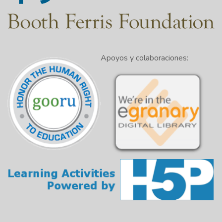
llama Sorpresa.
Francesco:
He oído hablar de Surprise,
1:39
Arizona. Me encanta ese nombre. Nunca he
estado, pero he oído hablar de ella. Es genial.
Apoyos y colaboraciones:
Amy
: Es cálido. Es mucho más cálido que
1:45
Minnesota, que es donde vivo la mayor parte
del año.
Francesco:
Tenemos refugiados de
Minnesota aquí también. Parece que su...
1:52
mucha gente escapa al sur y al suroeste. No
los culpo. Gracias por unirse a nosotros de
nuevo Amy.
2:04
Amy:
Muchas gracias usted .
Francesco:
usted're welcome. La siguiente
2:06
es Karen.