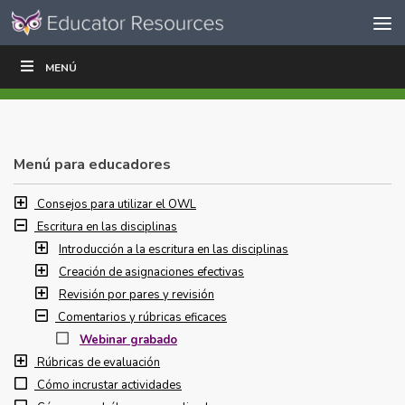
Ir al contenido
Saltar
MENÚ
ESCRIBIR
LEER
EDUCADORES
|
|
navegación
Menú para educadores
Consejos para utilizar el OWL
Escritura en las disciplinas
Introducción a la escritura en las disciplinas
Creación de asignaciones efectivas
Revisión por pares y revisión
Comentarios y rúbricas eficaces
Webinar grabado
Rúbricas de evaluación
Cómo incrustar actividades