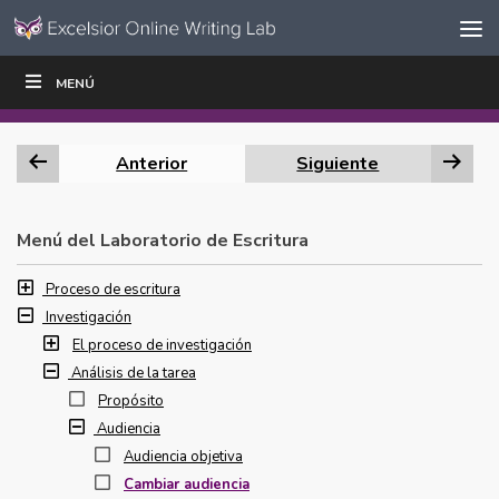
Ir al contenido
Saltar
MENÚ
ESCRIBIR
LEER
EDUCADORES
|
|
navegación
Anterior
Siguiente
Menú del Laboratorio de Escritura
Proceso de escritura
Investigación
El proceso de investigación
Análisis de la tarea
Propósito
Audiencia
Audiencia objetiva
Cambiar audiencia