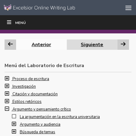
Ir al contenido
Saltar
MENÚ
ESCRIBIR
LEER
EDUCADORES
|
|
navegación
Anterior
Siguiente
Menú del Laboratorio de Escritura
Proceso de escritura
Investigación
Citación y documentación
Estilos retóricos
Argumento y pensamiento crítico
La argumentación en la escritura universitaria
Argumento y audiencia
Búsqueda de temas