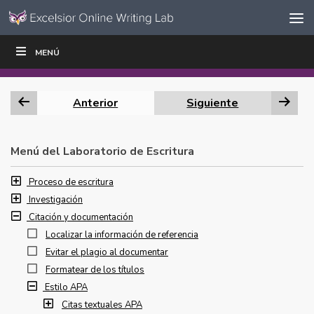
Ir al contenido
Saltar
MENÚ
ESCRIBIR
LEER
EDUCADORES
|
|
navegación
Anterior
Siguiente
Menú del Laboratorio de Escritura
Proceso de escritura
Investigación
Citación y documentación
Localizar la información de referencia
Evitar el plagio al documentar
Formatear de los títulos
Estilo APA
Citas textuales APA