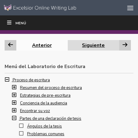
Ir al contenido
Saltar
MENÚ
ESCRIBIR
LEER
EDUCADORES
|
|
navegación
Anterior
Siguiente
Menú del Laboratorio de Escritura
Proceso de escritura
Resumen del proceso de escritura
Estrategias de pre-escritura
Conciencia de la audiencia
Encontrar su voz
Partes de una declaración de tesis
Ángulos de la tesis
Problemas comunes