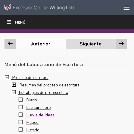
Ir al contenido
Saltar
MENÚ
ESCRIBIR
LEER
EDUCADORES
|
|
navegación
Anterior
Siguiente
Menú del Laboratorio de Escritura
Proceso de escritura
Resumen del proceso de escritura
Estrategias de pre-escritura
Diario
Escritura libre
Lluvia de ideas
Mapeo
Listado