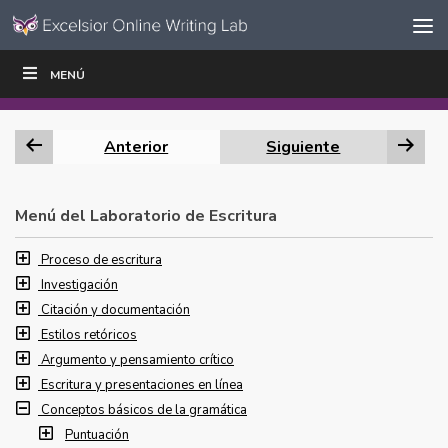
Ir al contenido
Saltar
MENÚ
ESCRIBIR
LEER
EDUCADORES
|
|
navegación
Anterior
Siguiente
Menú del Laboratorio de Escritura
Proceso de escritura
Investigación
Citación y documentación
Estilos retóricos
Argumento y pensamiento crítico
Escritura y presentaciones en línea
Conceptos básicos de la gramática
Puntuación