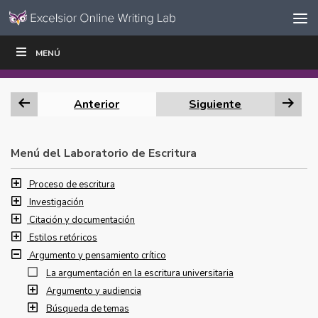
Ir al contenido
Saltar
MENÚ
ESCRIBIR
LEER
EDUCADORES
|
|
navegación
Anterior
Siguiente
Menú del Laboratorio de Escritura
Proceso de escritura
Investigación
Citación y documentación
Estilos retóricos
Argumento y pensamiento crítico
La argumentación en la escritura universitaria
Argumento y audiencia
Búsqueda de temas