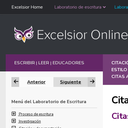
Saltar
Excelsior Home
Laboratorio de escritura
Labora
Ir al contenido
navegación
English
ESCRIBIR
LEER
EDUCADORES
CITAC
|
|
ESTILO
CITAS 
Anterior
Siguiente
Cit
Menú del Laboratorio de Escritura
Cita
Proceso de escritura
Investigación