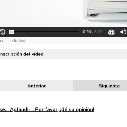
anscripción del vídeo
Anterior
Siguiente
e... Aplaudir... Por favor, ¡dé su opinión!