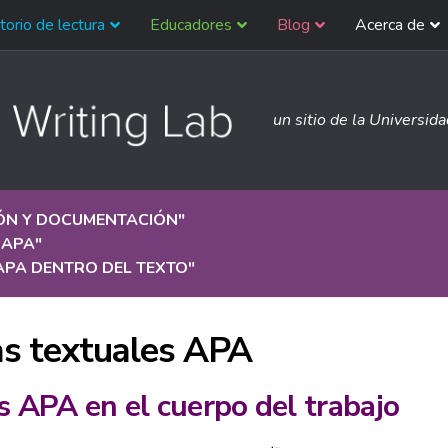
torio de lectura
Educadores
Blog
Acerca de
un sitio de la Universid
IÓN Y DOCUMENTACIÓN
"
 APA
"
APA DENTRO DEL TEXTO
"
as textuales APA
s APA en el cuerpo del trabajo