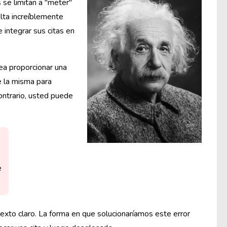
s se limitan a "meter"
ulta increíblemente
 integrar sus citas en
ea proporcionar una
e la misma para
contrario, usted puede
o
e
texto claro. La forma en que solucionaríamos este error