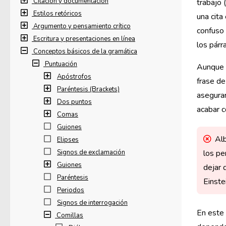
Citación y documentación
trabajo 
Estilos retóricos
una cita
Argumento y pensamiento crítico
confuso 
Escritura y presentaciones en línea
los párr
Conceptos básicos de la gramática
Puntuación
Aunque n
Apóstrofos
frase de
Paréntesis (Brackets)
asegurar
Dos puntos
acabar c
Comas
Guiones
Alb
Elipses
Signos de exclamación
los pe
Guiones
dejar 
Paréntesis
Einste
Periodos
Signos de interrogación
En este 
Comillas