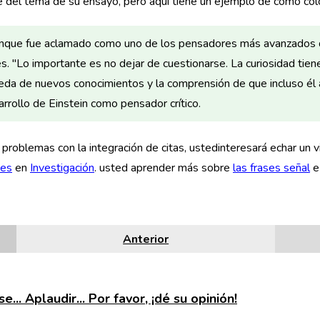
del tema de su ensayo, pero aquí tiene un ejemplo de cómo coloc
que fue aclamado como uno de los pensadores más avanzados de 
es. "Lo importante es no dejar de cuestionarse. La curiosidad tien
da de nuevos conocimientos y la comprensión de que incluso él a
arrollo de Einstein como pensador crítico.
 problemas con la integración de citas, ustedinteresará echar un 
tes
en
Investigación
. usted aprender más sobre
las frases señal
e 
Anterior
e... Aplaudir... Por favor, ¡dé su opinión!