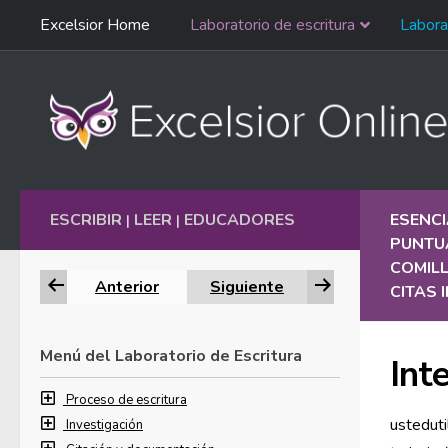
Saltar
Excelsior Home
Laboratorio de escritura
Labora
Ir al contenido
navegación
English
ESCRIBIR
LEER
EDUCADORES
ESENCI
|
|
PUNTU
COMIL
Anterior
Siguiente
CITAS
Menú del Laboratorio de Escritura
Inte
Proceso de escritura
usteduti
Investigación