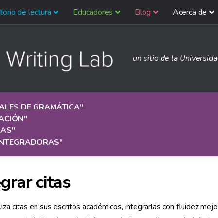
torio de lectura
Educadores
Blog
Acerca de
un sitio de la Universid
ALES DE GRAMÁTICA
"
ACIÓN
"
LAS
"
 INTEGRADORAS
"
grar citas
liza citas en sus escritos académicos, integrarlas con fluidez mejor