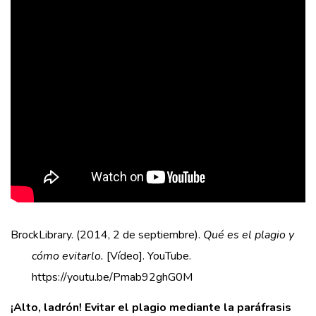
BrockLibrary. (2014, 2 de septiembre).
Qué es el plagio y
cómo evitarlo.
[Vídeo]. YouTube.
https://youtu.be/Pmab92ghG0M
¡Alto, ladrón! Evitar el plagio mediante la paráfrasis