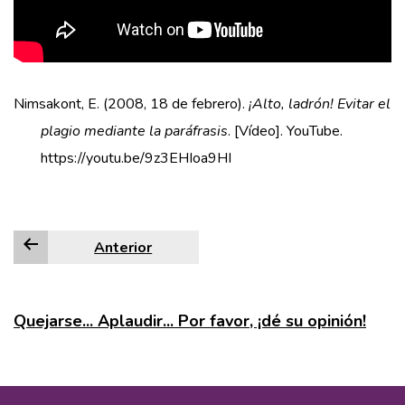
Nimsakont, E. (2008, 18 de febrero).
¡Alto, ladrón! Evitar el
plagio mediante la paráfrasis
. [Vídeo]. YouTube.
https://youtu.be/9z3EHIoa9HI
Anterior
Quejarse... Aplaudir... Por favor, ¡dé su opinión!