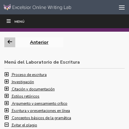
Ir al contenido
Saltar
MENÚ
ESCRIBIR
LEER
EDUCADORES
|
|
navegación
Anterior
Menú del Laboratorio de Escritura
Proceso de escritura
Investigación
Citación y documentación
Estilos retóricos
Argumento y pensamiento crítico
Escritura y presentaciones en línea
Conceptos básicos de la gramática
Evitar el plagio