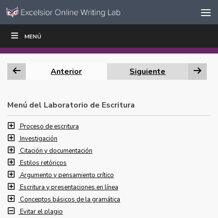
Ir al contenido
Saltar
MENÚ
ESCRIBIR
LEER
EDUCADORES
|
|
navegación
Anterior
Siguiente
Menú del Laboratorio de Escritura
Proceso de escritura
Investigación
Citación y documentación
Estilos retóricos
Argumento y pensamiento crítico
Escritura y presentaciones en línea
Conceptos básicos de la gramática
Evitar el plagio