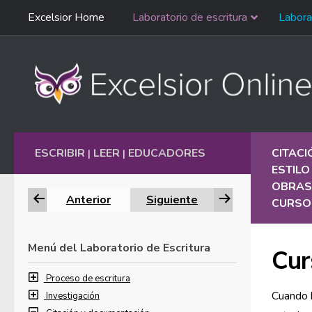
Saltar
Excelsior Home
Laboratorio de escritura
Labora
Ir al contenido
navegación
English
ESCRIBIR
LEER
EDUCADORES
CITAC
|
|
ESTILO
OBRAS
Anterior
Siguiente
CURSO 
Menú del Laboratorio de Escritura
Cur
Proceso de escritura
Cuando h
Investigación