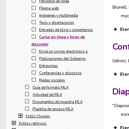
Periódico en línea
Brunell,
Página web
myc
Imágenes y multimedia
Tesis y disertaciones
Ele
Entradas de blog y comentarios
Curso en línea y foros de
Conf
discusión
Envíe un correo electrónico a
Publicaciones del Gobierno
Gálvez, 
Entrevistas
Conferencias y discursos
Ele
Redes sociales
Guía de formato MLA
Diap
Actividad de MLA
Documentos de muestra MLA
"Diaposi
Plantilla de ensayo MLA
exc
Estilo Chicago
Estilos retóricos
Ele