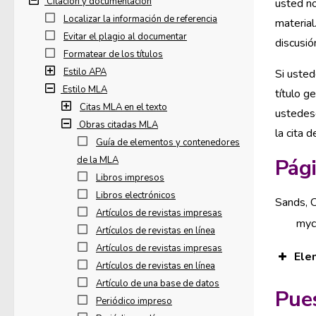
Citación y documentación
usted no
Localizar la información de referencia
material
Evitar el plagio al documentar
discusió
Formatear de los títulos
Estilo APA
Si usted
Estilo MLA
título g
Citas MLA en el texto
ustedesc
Obras citadas MLA
la cita d
Guía de elementos y contenedores
de la MLA
Pági
Libros impresos
Libros electrónicos
Sands, C
Artículos de revistas impresas
myc
Artículos de revistas en línea
Artículos de revistas impresas
Ele
Artículos de revistas en línea
Artículo de una base de datos
Pue
Periódico impreso