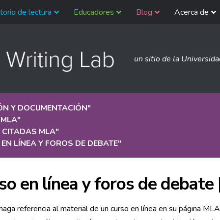
torio de lectura
Educadores
Blog
Acerca de
un sitio de la Universid
IÓN Y DOCUMENTACIÓN
"
 MLA
"
 CITADAS MLA
"
EN LÍNEA Y FOROS DE DEBATE
"
so en línea y foros de debate 
aga referencia al material de un curso en línea en su página MLA