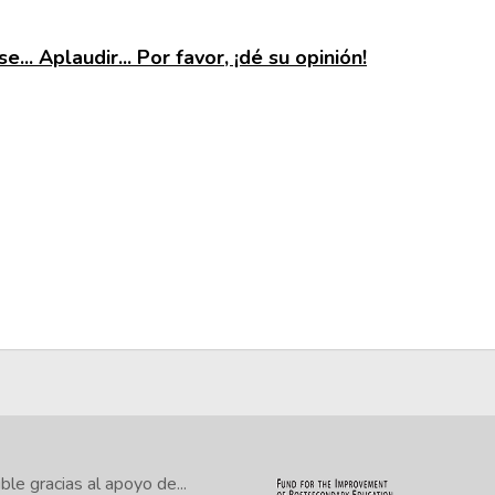
e... Aplaudir... Por favor, ¡dé su opinión!
le gracias al apoyo de...