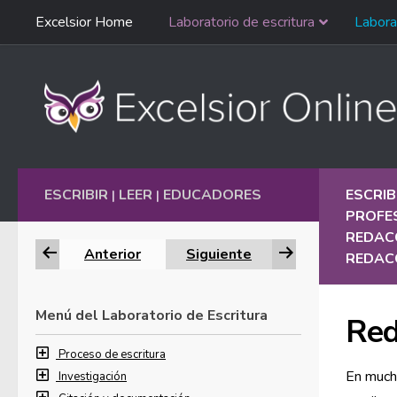
Saltar
Excelsior Home
Laboratorio de escritura
Labora
Ir al contenido
navegación
English
ESCRIBIR
LEER
EDUCADORES
ESCRIB
|
|
PROFES
REDACC
Anterior
Siguiente
REDACC
Menú del Laboratorio de Escritura
Red
Proceso de escritura
En mucha
Investigación