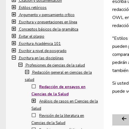
Citación y documentación
escriba 
Estilos retóricos
redacció
Argumento y pensamiento crítico
OWL e
Escritura y presentaciones en línea
redacció
Conceptos básicos de la gramática
Evitar el plagio
"Estilos
Escritura Académica 101
pueden p
Escribir a nivel de posgrado
comparac
Escritura en las disciplinas
pedirán 
Profesiones de ciencias de la salud
también
Redacción general en ciencias de la
salud
Si usted
Redacción de ensayos en
puede ve
Ciencias de la Salud
Análisis de casos en Ciencias de la
Salud
Revisión de la literatura en
Ciencias de la Salud