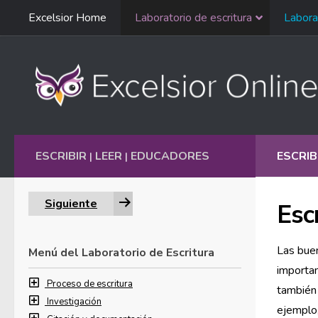
Saltar
Excelsior Home
Laboratorio de escritura
Labora
Ir al contenido
navegación
English
ESCRIBIR
LEER
EDUCADORES
ESCRIB
|
|
Siguiente
Esc
Las buen
Menú del Laboratorio de Escritura
importan
Proceso de escritura
también 
Investigación
ejemplo,