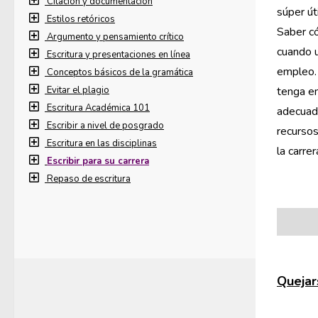
Citación y documentación
súper út
Estilos retóricos
Saber có
Argumento y pensamiento crítico
cuando u
Escritura y presentaciones en línea
empleo. 
Conceptos básicos de la gramática
Evitar el plagio
tenga en
Escritura Académica 101
adecuada
Escribir a nivel de posgrado
recursos
Escritura en las disciplinas
la carre
Escribir para su carrera
Repaso de escritura
Quejars