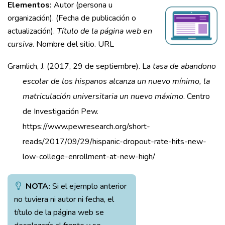
Elementos:
Autor (persona u
organización). (Fecha de publicación o
actualización).
Título de la página web en
cursiva
. Nombre del sitio. URL
Gramlich, J. (2017, 29 de septiembre). La
tasa de abandono
escolar de los hispanos alcanza un nuevo mínimo, la
matriculación universitaria un nuevo máximo
. Centro
de Investigación Pew.
https://www.pewresearch.org/short-
reads/2017/09/29/hispanic-dropout-rate-hits-new-
low-college-enrollment-at-new-high/
NOTA:
Si el ejemplo anterior
no tuviera ni autor ni fecha, el
título de la página web se