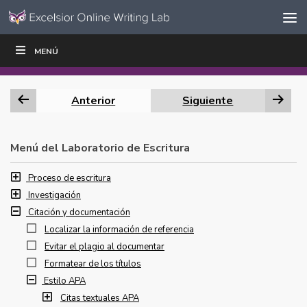
Ir al contenido
Saltar
MENÚ
ESCRIBIR
LEER
EDUCADORES
|
|
navegación
Anterior
Siguiente
Menú del Laboratorio de Escritura
Proceso de escritura
Investigación
Citación y documentación
Localizar la información de referencia
Evitar el plagio al documentar
Formatear de los títulos
Estilo APA
Citas textuales APA