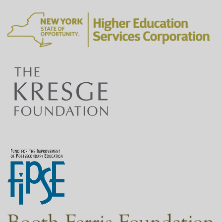
Repasaré ocho de los tipos más comunes para que
1:03
usted tenga una mejor idea de lo que hacen y cuál es
adecuado para usted.
Daré a usted una descripción y un ejemplo de cada u
1:10
además del dominio típico que tiene cada uno.
El dominio se indica mediante las letras que aparece
1:17
después del punto al final de la dirección del sitio we
1:22
Bien, ¡revisemos la lista!
1:26
El primer tipo son los sitios web gubernamentales.
Estos sitios web son mantenidos por agencias
1:29
gubernamentales para proporcionar información o
servicios al público.
1:36
Su dominio típico es .gov.
1:40
Un ejemplo es www.whitehouse.gov.