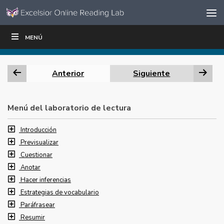
Ir al contenido
Saltar
MENÚ
ESCRIBIR
LEER
EDUCADORES
|
|
navegación
Anterior
Siguiente
Menú del laboratorio de lectura
Introducción
Previsualizar
Cuestionar
Anotar
Hacer inferencias
Estrategias de vocabulario
Paráfrasear
Resumir