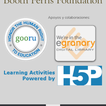
1:47
El siguiente tipo son los sitios web de educación.
Estos sitios web representan a instituciones públicas
Apoyos y colaboraciones:
1:50
privadas que prestan servicios educativos, como
escuelas y universidades.
1:58
Su dominio típico es .edu.
2:01
Un ejemplo es www.excelsior.edu.
2:07
Otro tipo de sitio web es el de una organización.
Estos sitios web representan a grupos con una misió
2:11
causa o agenda específica.
Incluyen grupos de defensa, organizaciones filantrópi
2:16
y partidos políticos.
2:22
Su dominio típico es .org o .com.
2:27
Un ejemplo es www.aclu.org.