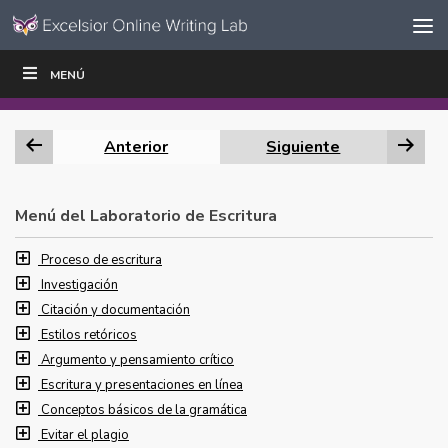
Ir al contenido
Saltar
MENÚ
ESCRIBIR
LEER
EDUCADORES
|
|
navegación
Anterior
Siguiente
Menú del Laboratorio de Escritura
Proceso de escritura
Investigación
Citación y documentación
Estilos retóricos
Argumento y pensamiento crítico
Escritura y presentaciones en línea
Conceptos básicos de la gramática
Evitar el plagio