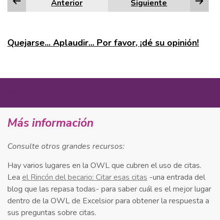
Anterior
Siguiente
Edge
Firefox
Quejarse... Aplaudir... Por favor, ¡dé su opinión!
Google Chrome
Internet Explorer
MÁS
Safari
Más información
En la esquina inferior derecha de la actividad, haga
Consulte otros grandes recursos:
clic en el icono de la impresora. (NOTA: No se trata
Hay varios lugares en la OWL que cubren el uso de citas.
del botón Imprimir situado en la parte inferior de la
Lea
el Rincón del becario: Citar esas citas
-una entrada del
página). Seleccione
Imprimir todas las
blog que las repasa todas- para saber cuál es el mejor lugar
diapositivas
o
Imprimir la diapositiva actual
.
dentro de la OWL de Excelsior para obtener la respuesta a
En el
Imprimir
emergente, bajo
Impresora
,
sus preguntas sobre citas.