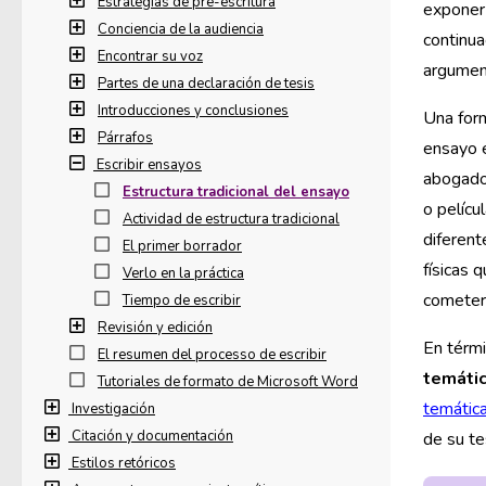
Estrategias de pre-escritura
exponer l
Conciencia de la audiencia
continua
Encontrar su voz
argument
Partes de una declaración de tesis
Introducciones y conclusiones
Una for
Párrafos
ensayo e
Escribir ensayos
abogado 
Estructura tradicional del ensayo
o pelícu
Actividad de estructura tradicional
diferent
El primer borrador
físicas 
Verlo en la práctica
cometer 
Tiempo de escribir
Revisión y edición
En térmi
El resumen del processo de escribir
temáti
Tutoriales de formato de Microsoft Word
temática
Investigación
Citación y documentación
de su te
Estilos retóricos