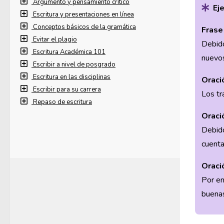
Argumento y pensamiento crítico
Ej
Escritura y presentaciones en línea
Conceptos básicos de la gramática
Frase 
Evitar el plagio
Debido
Escritura Académica 101
nuevos
Escribir a nivel de posgrado
Escritura en las disciplinas
Oració
Escribir para su carrera
Los tr
Repaso de escritura
Oració
Debido
cuenta
Oració
Por en
buenas