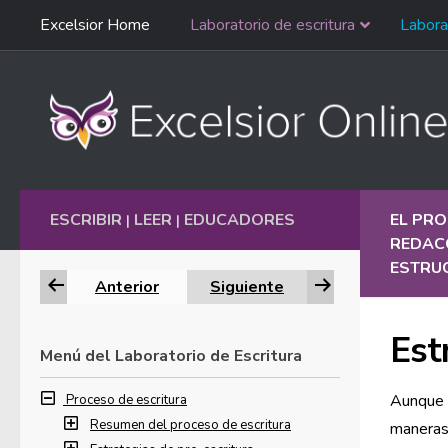
Saltar
Excelsior Home
Laboratorio de escritura
Labora
Ir al contenido
navegación
English
ESCRIBIR
LEER
EDUCADORES
EL PRO
|
|
REDAC
ESTRU
Anterior
Siguiente
Est
Menú del Laboratorio de Escritura
Aunque 
Proceso de escritura
Resumen del proceso de escritura
maneras,