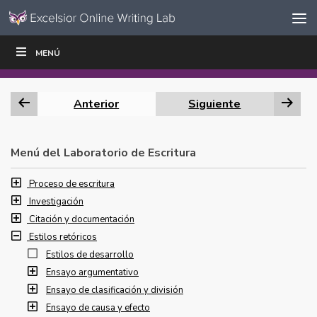
Ir al contenido
Saltar
MENÚ
ESCRIBIR
LEER
EDUCADORES
|
|
navegación
Anterior
Siguiente
Menú del Laboratorio de Escritura
Proceso de escritura
Investigación
Citación y documentación
Estilos retóricos
Estilos de desarrollo
Ensayo argumentativo
Ensayo de clasificación y división
Ensayo de causa y efecto