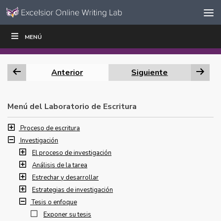
Ir al contenido
Saltar
MENÚ
ESCRIBIR
LEER
EDUCADORES
|
|
navegación
Anterior
Siguiente
Menú del Laboratorio de Escritura
Proceso de escritura
Investigación
El proceso de investigación
Análisis de la tarea
Estrechar y desarrollar
Estrategias de investigación
Tesis o enfoque
Exponer su tesis