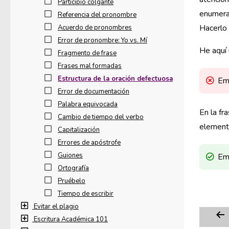
Participio colgante
enumera
Referencia del pronombre
Hacerlo 
Acuerdo de pronombres
Error de pronombre: Yo vs. Mí
He aquí 
Fragmento de frase
Frases mal formadas
Estructura de la oración defectuosa
Emp
Error de documentación
Palabra equivocada
En la fr
Cambio de tiempo del verbo
elemento
Capitalización
Errores de apóstrofe
Guiones
Emp
Ortografía
Pruébelo
Tiempo de escribir
Evitar el plagio
Escritura Académica 101