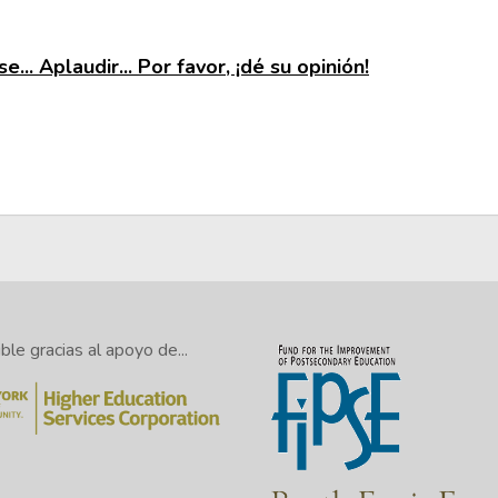
e... Aplaudir... Por favor, ¡dé su opinión!
le gracias al apoyo de...