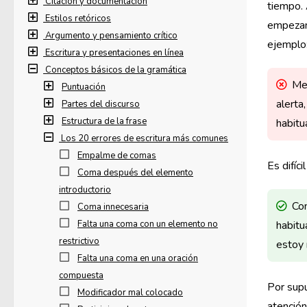
Citación y documentación
tiempo. 
Estilos retóricos
empezamo
Argumento y pensamiento crítico
ejemplo
Escritura y presentaciones en línea
Conceptos básicos de la gramática
Me
Puntuación
alerta
Partes del discurso
Estructura de la frase
habitu
Los 20 errores de escritura más comunes
Empalme de comas
Es difíc
Coma después del elemento
introductorio
Co
Coma innecesaria
Falta una coma con un elemento no
habitu
restrictivo
estoy 
Falta una coma en una oración
compuesta
Por supu
Modificador mal colocado
atención