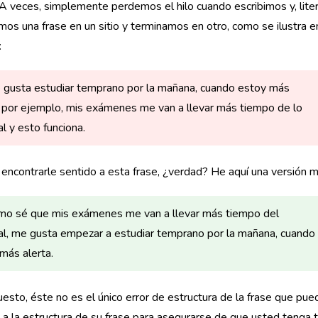
A veces, simplemente perdemos el hilo cuando escribimos y, lite
s una frase en un sitio y terminamos en otro, como se ilustra en
:
 gusta estudiar temprano por la mañana, cuando estoy más
, por ejemplo, mis exámenes me van a llevar más tiempo de lo
al y esto funciona.
il encontrarle sentido a esta frase, ¿verdad? He aquí una versión m
mo sé que mis exámenes me van a llevar más tiempo del
al, me gusta empezar a estudiar temprano por la mañana, cuando
más alerta.
esto, éste no es el único error de estructura de la frase que p
 a la estructura de su frase para asegurarse de que usted tenga t