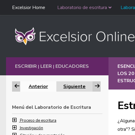
Saltar
Excelsior Home
Laboratorio de escritura
Labora
Ir al contenido
navegación
English
ESCRIBIR
LEER
EDUCADORES
ESENCI
|
|
LOS 2
ESTRU
Anterior
Siguiente
Est
Menú del Laboratorio de Escritura
¿Alguna 
Proceso de escritura
Investigación
otra"? S