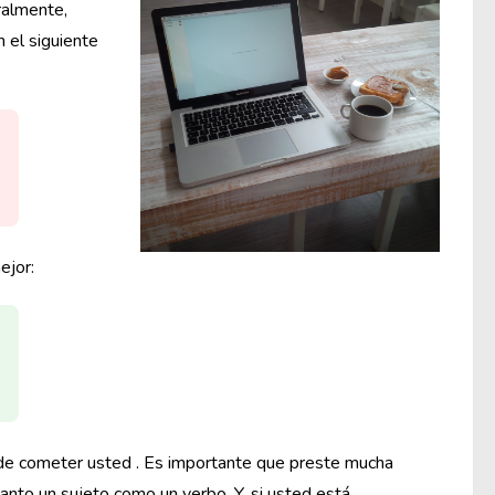
ralmente,
 el siguiente
ejor:
uede cometer usted . Es importante que preste mucha
anto un sujeto como un verbo. Y, si usted está