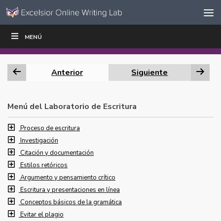
Ir al contenido
Saltar
MENÚ
ESCRIBIR
LEER
EDUCADORES
|
|
navegación
Anterior
Siguiente
Menú del Laboratorio de Escritura
Proceso de escritura
Investigación
Citación y documentación
Estilos retóricos
Argumento y pensamiento crítico
Escritura y presentaciones en línea
Conceptos básicos de la gramática
Evitar el plagio