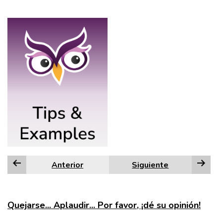
Anterior
Siguiente
Quejarse... Aplaudir... Por favor, ¡dé su opinión!