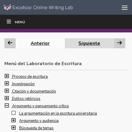
Ir al contenido
Saltar
MENÚ
ESCRIBIR
LEER
EDUCADORES
|
|
navegación
Anterior
Siguiente
Menú del Laboratorio de Escritura
Proceso de escritura
Investigación
Citación y documentación
Estilos retóricos
Argumento y pensamiento crítico
La argumentación en la escritura universitaria
Argumento y audiencia
Búsqueda de temas