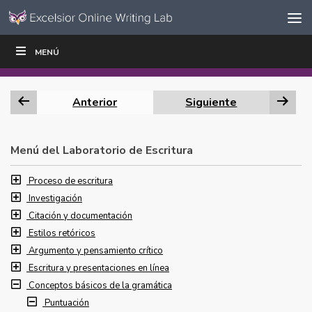
Ir al contenido
Saltar
MENÚ
ESCRIBIR
LEER
EDUCADORES
|
|
navegación
Anterior
Siguiente
Menú del Laboratorio de Escritura
Proceso de escritura
Investigación
Citación y documentación
Estilos retóricos
Argumento y pensamiento crítico
Escritura y presentaciones en línea
Conceptos básicos de la gramática
Puntuación