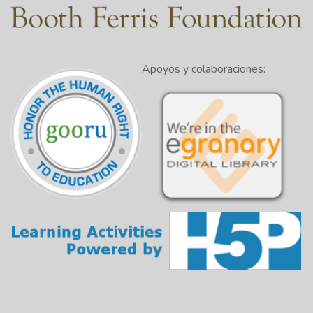
denominan a veces patrones de
1:25
organización, modos retóricos o estilos
retóricos.
Apoyos y colaboraciones:
El patrón de escritura que utilice un autor
1:34
variará en función del propósito deseado.
Cada patrón de escritura está diseñado de
forma única con sus propias partes
1:40
especiales que trabajan juntas para lograr
un propósito específico.
Por ejemplo, si un autor quiere definir un
concepto o un término, el patrón de
1:47
escritura utilizado para lograr este
objetivo será diferente del utilizado para
comparar o contrastar dos o más ideas.
Además, es importante recordar que un