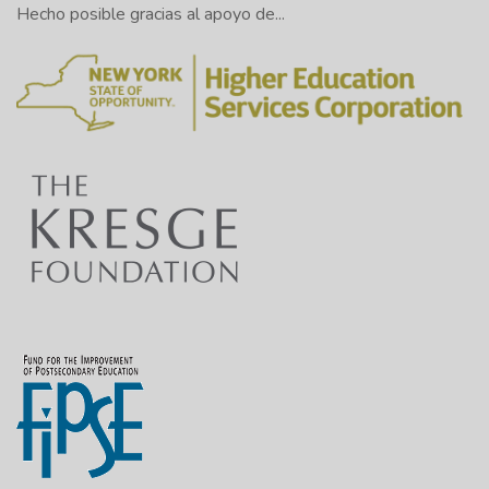
Lectora en Línea del Laboratorio de
Hecho posible gracias al apoyo de...
Escritura en Línea de la Universidad
0:50
Excelsior para ver otros vídeos y recursos
sobre cómo analizar un texto, como
Evaluar un argumento y Evaluar la
intención de un autor.
Analizar un texto es más fácil si usted
1:08
puede identificar su estructura, sus partes
y su organización.
A menudo se habla de su patrón de
1:14
escritura.
Un patrón de escritura es una forma
específica de organizar las ideas para
1:18
transmitir un determinado tipo de
argumento.
Los patrones de escritura también se