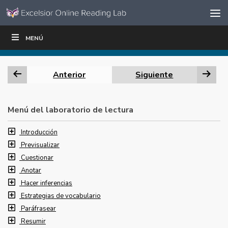
Ir al contenido
Saltar
MENÚ
ESCRIBIR
LEER
EDUCADORES
|
|
navegación
Anterior
Siguiente
Menú del laboratorio de lectura
Introducción
Previsualizar
Cuestionar
Anotar
Hacer inferencias
Estrategias de vocabulario
Paráfrasear
Resumir