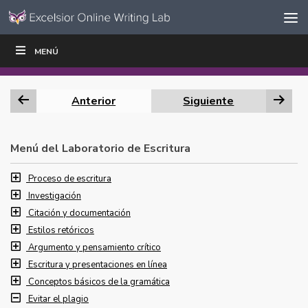
Ir al contenido
Saltar
MENÚ
ESCRIBIR
LEER
EDUCADORES
|
|
navegación
Anterior
Siguiente
Menú del Laboratorio de Escritura
Proceso de escritura
Investigación
Citación y documentación
Estilos retóricos
Argumento y pensamiento crítico
Escritura y presentaciones en línea
Conceptos básicos de la gramática
Evitar el plagio