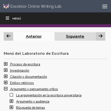
Ir al contenido
Saltar
MENÚ
ESCRIBIR
LEER
EDUCADORES
|
|
navegación
Anterior
Siguiente
Menú del Laboratorio de Escritura
Proceso de escritura
Investigación
Citación y documentación
Estilos retóricos
Argumento y pensamiento crítico
La argumentación en la escritura universitaria
Argumento y audiencia
Búsqueda de temas