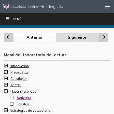
Ir al contenido
Saltar
MENÚ
ESCRIBIR
LEER
EDUCADORES
|
|
navegación
Anterior
Siguiente
Menú del laboratorio de lectura
Introducción
Previsualizar
Cuestionar
Anotar
Hacer inferencias
Actividad
Folletos
Estrategias de vocabulario