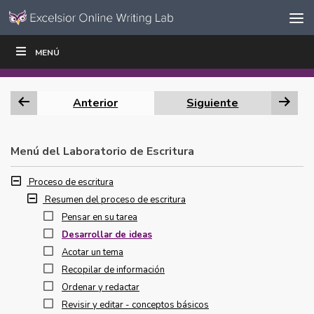
Ir al contenido
Saltar
MENÚ
ESCRIBIR
LEER
EDUCADORES
|
|
navegación
Anterior
Siguiente
Menú del Laboratorio de Escritura
Proceso de escritura
Resumen del proceso de escritura
Pensar en su tarea
Desarrollar de ideas
Acotar un tema
Recopilar de información
Ordenar y redactar
Revisir y editar - conceptos básicos