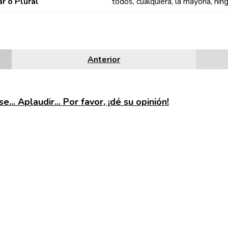
ar o Plural
todos, cualquiera, la mayoría, nin
Anterior
e... Aplaudir... Por favor, ¡dé su opinión!