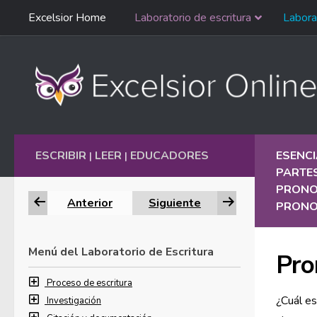
Saltar
Excelsior Home
Laboratorio de escritura
Labora
Ir al contenido
navegación
English
ESCRIBIR
LEER
EDUCADORES
ESENCI
|
|
PARTE
PRONO
Anterior
Siguiente
PRONOM
Menú del Laboratorio de Escritura
Pro
Proceso de escritura
¿Cuál es
Investigación