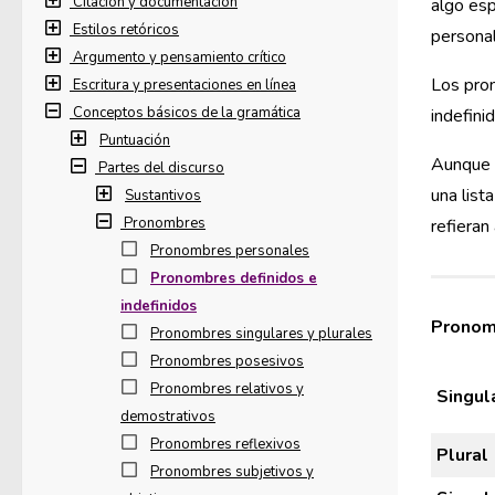
Citación y documentación
algo esp
Estilos retóricos
personal
Argumento y pensamiento crítico
Los pron
Escritura y presentaciones en línea
Conceptos básicos de la gramática
indefin
Puntuación
Aunque c
Partes del discurso
una list
Sustantivos
Pronombres
refieran
Pronombres personales
Pronombres definidos e
indefinidos
Pronom
Pronombres singulares y plurales
Pronombres posesivos
Pronombres relativos y
Singul
demostrativos
Pronombres reflexivos
Plural
Pronombres subjetivos y