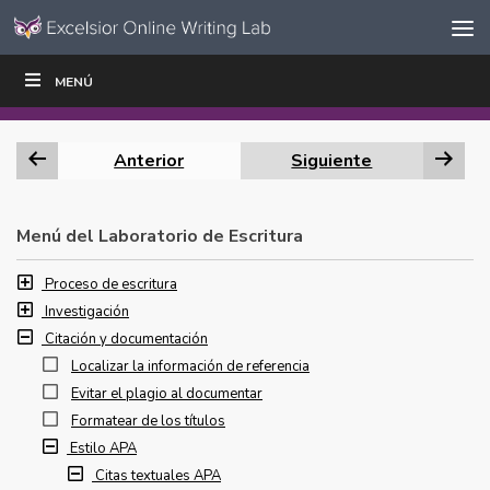
Ir al contenido
Saltar
MENÚ
ESCRIBIR
LEER
EDUCADORES
|
|
navegación
Anterior
Siguiente
Menú del Laboratorio de Escritura
Proceso de escritura
Investigación
Citación y documentación
Localizar la información de referencia
Evitar el plagio al documentar
Formatear de los títulos
Estilo APA
Citas textuales APA