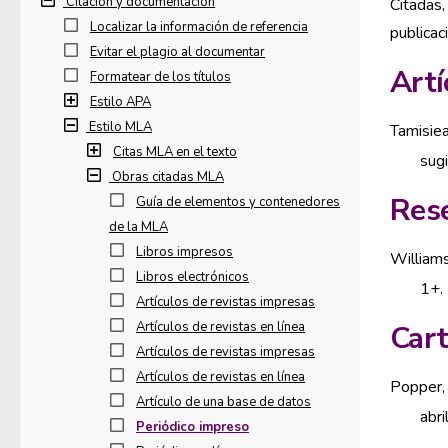
Citación y documentación
Citadas,
Localizar la información de referencia
publicac
Evitar el plagio al documentar
Artí
Formatear de los títulos
Estilo APA
Estilo MLA
Tamisiea
Citas MLA en el texto
sugi
Obras citadas MLA
Rese
Guía de elementos y contenedores
de la MLA
Libros impresos
Williams,
Libros electrónicos
1+.
Artículos de revistas impresas
Artículos de revistas en línea
Cart
Artículos de revistas impresas
Artículos de revistas en línea
Popper, 
Artículo de una base de datos
abri
Periódico impreso