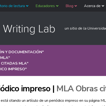
torio de lectura
Educadores
Blog
Acerca de
un sitio de la Universid
IÓN Y DOCUMENTACIÓN
"
 MLA
"
 CITADAS MLA
"
ICO IMPRESO
"
iódico impreso |
MLA Obras ci
 está citando un artículo de un periódico impreso en su página 