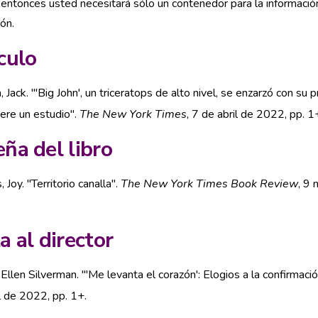
 entonces usted necesitará sólo un contenedor para la informació
ión.
culo
, Jack. "'Big John', un triceratops de alto nivel, se enzarzó con su 
ere un estudio".
The New York Times
, 7 de abril de 2022, pp. 1
ña del libro
 Joy. "Territorio canalla".
The New York Times Book Review
, 9 
a al director
Ellen Silverman. "'Me levanta el corazón': Elogios a la confirmaci
l de 2022, pp. 1+.