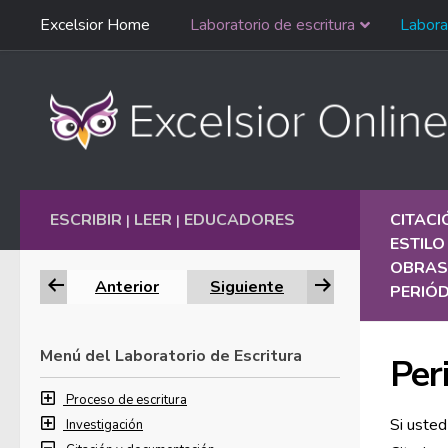
Saltar
Excelsior Home
Laboratorio de escritura
Labora
Ir al contenido
navegación
English
ESCRIBIR
LEER
EDUCADORES
CITAC
|
|
ESTILO
OBRAS
Anterior
Siguiente
PERIÓD
Menú del Laboratorio de Escritura
Per
Proceso de escritura
Si usted
Investigación