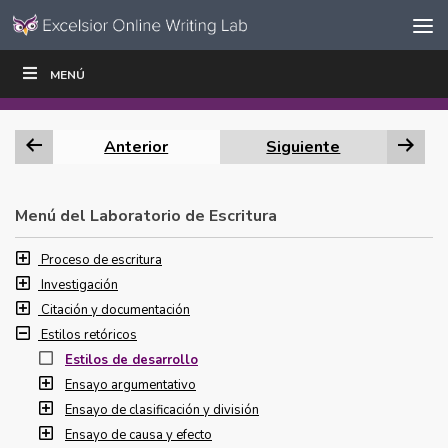
Ir al contenido
Saltar
MENÚ
ESCRIBIR
LEER
EDUCADORES
|
|
navegación
Anterior
Siguiente
Menú del Laboratorio de Escritura
Proceso de escritura
Investigación
Citación y documentación
Estilos retóricos
Estilos de desarrollo
Ensayo argumentativo
Ensayo de clasificación y división
Ensayo de causa y efecto