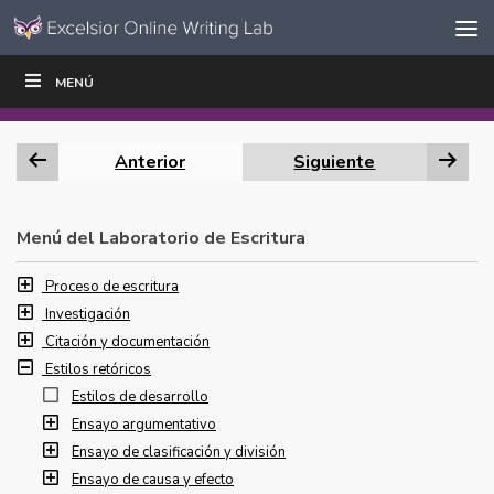
Ir al contenido
Saltar
MENÚ
ESCRIBIR
LEER
EDUCADORES
|
|
navegación
Anterior
Siguiente
Menú del Laboratorio de Escritura
Proceso de escritura
Investigación
Citación y documentación
Estilos retóricos
Estilos de desarrollo
Ensayo argumentativo
Ensayo de clasificación y división
Ensayo de causa y efecto