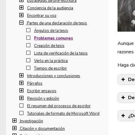
Estrategias de pre-escritura
Conciencia de la audiencia
Encontrar su voz
Partes de una declaración de tesis
Ángulos de la tesis
Problemas comunes
Aunque u
Creación de tesis
razones 
Lista de verificación de la tesis
Verlo en la práctica
Haga cli
Tiempo de escribir
Introducciones y conclusiones
De
Párrafos
Escribir ensayos
De
Revisión y edición
El resumen del processo de escribir
Tutoriales de formato de Microsoft Word
¿D
Investigación
Citación y documentación