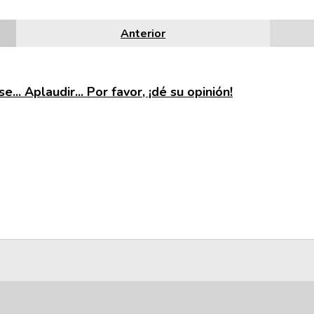
Anterior
e... Aplaudir... Por favor, ¡dé su opinión!
NOTA: