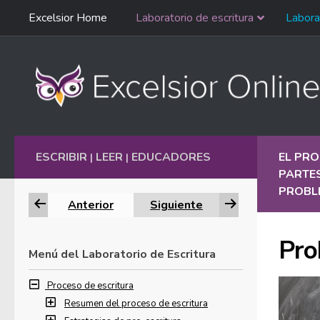
Saltar
Excelsior Home
Laboratorio de escritura
Labora
Ir al contenido
navegación
English
ESCRIBIR
LEER
EDUCADORES
EL PRO
|
|
PARTES
PROBL
Anterior
Siguiente
Pro
Menú del Laboratorio de Escritura
Proceso de escritura
Resumen del proceso de escritura