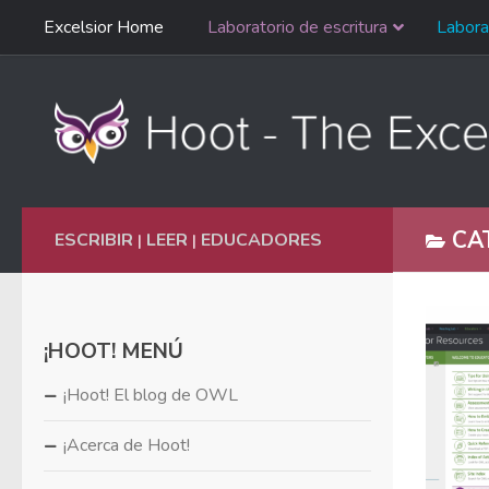
Saltar
Excelsior Home
Laboratorio de escritura
Labora
Ir al contenido
navegación
English
CA
ESCRIBIR
LEER
EDUCADORES
|
|
¡HOOT! MENÚ
¡Hoot! El blog de OWL
¡Acerca de Hoot!