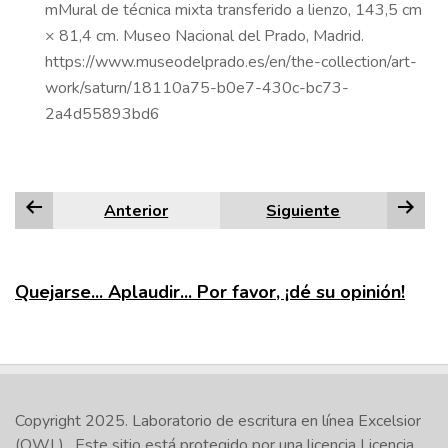
mMural de técnica mixta transferido a lienzo, 143,5 cm
× 81,4 cm. Museo Nacional del Prado, Madrid.
https://www.museodelprado.es/en/the-collection/art-
work/saturn/18110a75-b0e7-430c-bc73-
2a4d55893bd6
Anterior
Siguiente
Quejarse... Aplaudir... Por favor, ¡dé su opinión!
Copyright 2025.
Laboratorio de escritura en línea Excelsior
(OWL)
. Este sitio está protegido por una licencia
Licencia