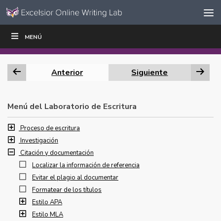
Ir al contenido
Saltar
MENÚ
ESCRIBIR
LEER
EDUCADORES
|
|
navegación
Anterior
Siguiente
Menú del Laboratorio de Escritura
Proceso de escritura
Investigación
Citación y documentación
Localizar la información de referencia
Evitar el plagio al documentar
Formatear de los títulos
Estilo APA
Estilo MLA