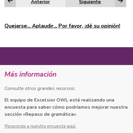
Anterior
Siguiente
Edge
Firefox
Quejarse... Aplaudir... Por favor, ¡dé su opinión!
Google Chrome
Internet Explorer
MÁS
Safari
Más información
En la esquina inferior derecha de la actividad, haga
Consulte otros grandes recursos:
clic en el icono de la impresora. (NOTA: No se trata
El equipo de Excelsior OWL está realizando una
del botón Imprimir situado en la parte inferior de la
encuesta para saber cómo podríamos mejorar nuestra
página). Seleccione
Imprimir todas las
sección «Repaso de gramática».
diapositivas
o
Imprimir la diapositiva actual
.
En el
Imprimir
emergente, bajo
Impresora
,
Responda a nuestra encuesta aquí.