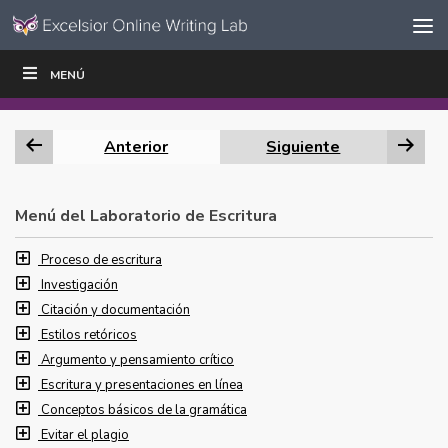
Ir al contenido
Saltar
MENÚ
ESCRIBIR
LEER
EDUCADORES
|
|
navegación
Anterior
Siguiente
Menú del Laboratorio de Escritura
Proceso de escritura
Investigación
Citación y documentación
Estilos retóricos
Argumento y pensamiento crítico
Escritura y presentaciones en línea
Conceptos básicos de la gramática
Evitar el plagio