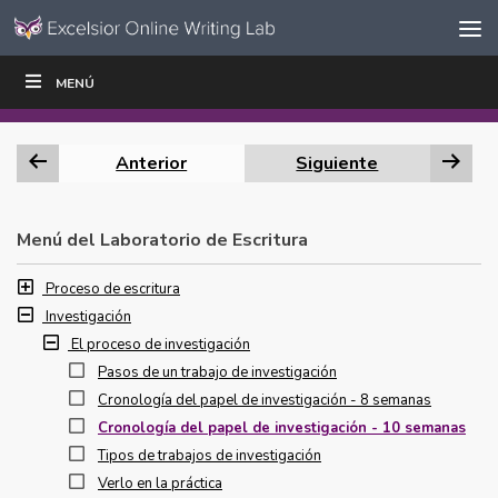
Ir al contenido
Saltar
MENÚ
ESCRIBIR
LEER
EDUCADORES
|
|
navegación
Anterior
Siguiente
Menú del Laboratorio de Escritura
Proceso de escritura
Investigación
El proceso de investigación
Pasos de un trabajo de investigación
Cronología del papel de investigación - 8 semanas
Cronología del papel de investigación - 10 semanas
Tipos de trabajos de investigación
Verlo en la práctica