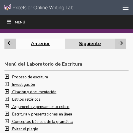
Ir al contenido
Saltar
MENÚ
ESCRIBIR
LEER
EDUCADORES
|
|
navegación
Anterior
Siguiente
Menú del Laboratorio de Escritura
Proceso de escritura
Investigación
Citación y documentación
Estilos retóricos
Argumento y pensamiento crítico
Escritura y presentaciones en línea
Conceptos básicos de la gramática
Evitar el plagio