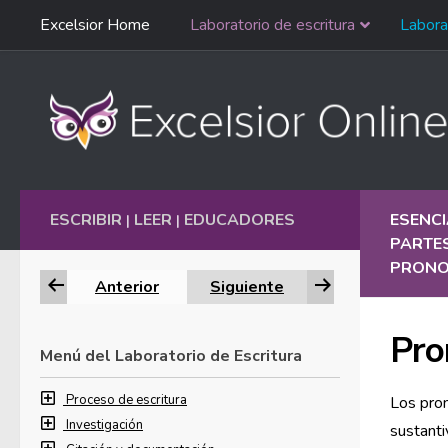
Saltar
Excelsior Home
Laboratorio de escritura
Labora
Ir al contenido
navegación
English
ESCRIBIR
LEER
EDUCADORES
ESENCI
|
|
PARTE
PRONO
Anterior
Siguiente
Pro
Menú del Laboratorio de Escritura
Proceso de escritura
Los pron
Investigación
sustanti