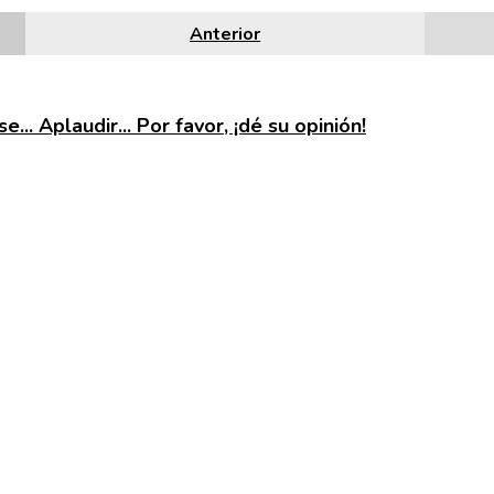
Anterior
e... Aplaudir... Por favor, ¡dé su opinión!