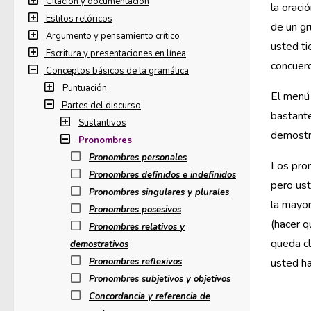
Citación y documentación
la oraci
Estilos retóricos
de un gr
Argumento y pensamiento crítico
usted ti
Escritura y presentaciones en línea
concuer
Conceptos básicos de la gramática
Puntuación
El menú 
Partes del discurso
bastant
Sustantivos
demostra
Pronombres
Pronombres personales
Los pro
Pronombres definidos e indefinidos
pero ust
Pronombres singulares y plurales
la mayor
Pronombres posesivos
(hacer q
Pronombres relativos y
queda cl
demostrativos
Pronombres reflexivos
usted ha
Pronombres subjetivos y objetivos
Concordancia y referencia de