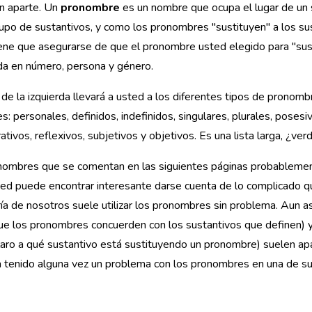
ón aparte. Un
pronombre
es un nombre que ocupa el lugar de un 
upo de sustantivos, y como los pronombres "sustituyen" a los su
ene que asegurarse de que el pronombre usted elegido para "sust
da en número, persona y género.
de la izquierda llevará a usted a los diferentes tipos de pronomb
es:
personales, definidos, indefinidos,
singulares, plurales, posesiv
tivos, reflexivos, subjetivos y objetivos. Es una lista larga, ¿ver
nombres que se comentan en las siguientes páginas probablement
ed puede encontrar interesante darse cuenta de lo complicado que
ía de nosotros suele utilizar los pronombres sin problema. Aun a
ue los pronombres concuerden con los sustantivos que definen) 
aro a qué sustantivo está sustituyendo un pronombre) suelen apare
 tenido alguna vez un problema con los pronombres en una de sus