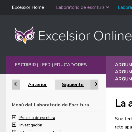
Saltar
Excelsior Home
Laboratorio de escritura
Labora
Ir al contenido
navegación
English
ESCRIBIR
LEER
EDUCADORES
ARGUM
|
|
ARGUME
ARGUM
Anterior
Siguiente
La 
Menú del Laboratorio de Escritura
Proceso de escritura
Si usted
Investigación
reto ap