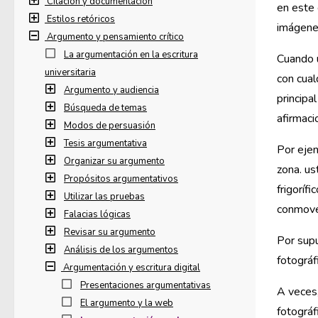
Citación y documentación
en este 
Estilos retóricos
imágenes
Argumento y pensamiento crítico
La argumentación en la escritura
Cuando u
universitaria
con cual
Argumento y audiencia
principa
Búsqueda de temas
afirmaci
Modos de persuasión
Tesis argumentativa
Por ejem
Organizar su argumento
zona. us
Propósitos argumentativos
frigoríf
Utilizar las pruebas
conmove
Falacias lógicas
Revisar su argumento
Por supu
Análisis de los argumentos
fotográf
Argumentación y escritura digital
Presentaciones argumentativas
A veces,
El argumento y la web
fotográf