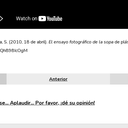
, S. (2010, 18 de abril).
El ensayo fotográfico de la sopa
de plá
SQh898IcOgM
Anterior
e... Aplaudir... Por favor, ¡dé su opinión!