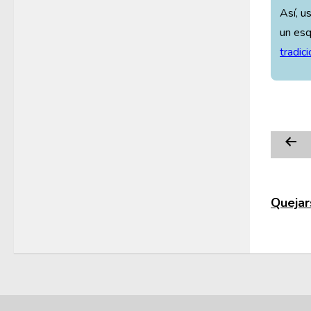
Así, u
un esq
tradici
Quejars