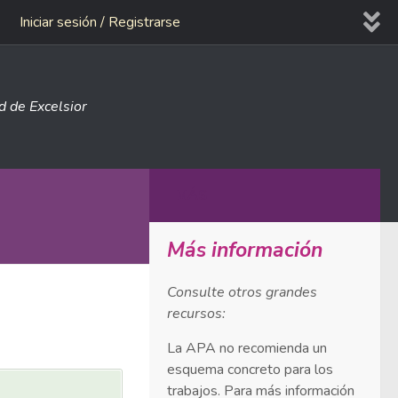
Iniciar sesión / Registrarse
ad de Excelsior
MÁS
Más información
Consulte otros grandes
recursos:
La APA no recomienda un
esquema concreto para los
trabajos. Para más información