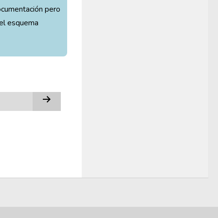
documentación pero
r el esquema