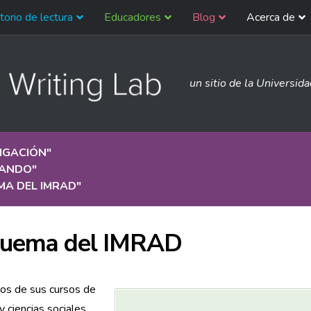
torio de lectura
Educadores
Blog
Acerca de
un sitio de la Universid
IGACIÓN
"
ANDO
"
MA DEL IMRAD
"
uema del IMRAD
os de sus cursos de
y ciencias sociales,