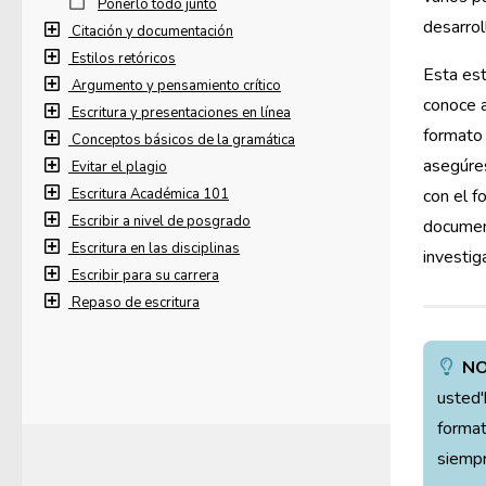
Ponerlo todo junto
desarrol
Citación y documentación
Estilos retóricos
Esta est
Argumento y pensamiento crítico
conoce 
Escritura y presentaciones en línea
formato
Conceptos básicos de la gramática
asegúres
Evitar el plagio
Escritura Académica 101
con el f
Escribir a nivel de posgrado
documen
Escritura en las disciplinas
investig
Escribir para su carrera
Repaso de escritura
NO
usted'
format
siempr