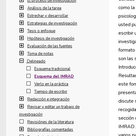
El proceso de investigación
como la 
Análisis de la tarea
psicologí
Estrechar y desarrollar
Estrategias de investigación
usted p
Tesis o enfoque
escribir
Hipótesis de investigación
investig
Evaluación de las fuentes
format
Toma de notas
son las 
Delineado
Introduc
Esquema tradicional
Resultad
Esquema del IMRAD
este fo
Verlo en la práctica
Tiempo de escribir
presenta
Redacción e integración
discute
Revisar y editar un trabajo de
recogid
investigación
sección 
Revisiónes de la literatura
IMRAD p
Bibliografías comentadas
varios p