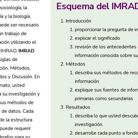
Esquema del IMRA
sociología, la
a y la biología,
Introducción
uede ser necesario
proporcionar la pregunta de i
 un trabajo de
explicar el significado
ación utilizando el
revisión de los antecedentes 
o IMRAD.
IMRAD
información conocida sobre s
siglas de
Métodos
ción, Métodos,
describa sus métodos de reco
os y Discusión. En
información
rmato, usted
explique sus fuentes de infor
 su investigación y
primarias como secundarias
 sus métodos de
Resultados
a de datos. Cada
describa lo que usted descubr
de la estructura
investigación.
uede requerir
desarrolle cada punto a fondo
árrafos para su