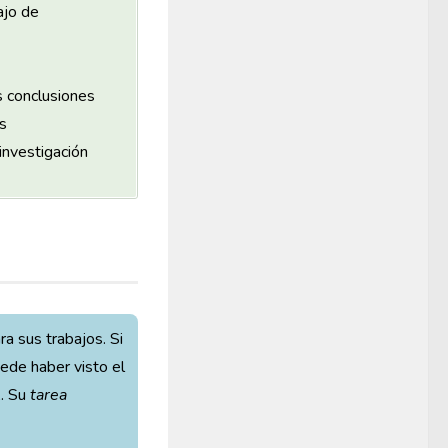
ajo de
s conclusiones
s
 investigación
 sus trabajos. Si
ede haber visto el
A. Su
tarea