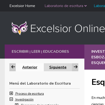
Saltar
Excelsior Home
Laboratorio de escritura
Labora
Ir al contenido
navegación
English
ESCRIBIR
LEER
EDUCADORES
INVEST
|
|
ESBOZ
ESQUE
Anterior
Siguiente
Esq
Menú del Laboratorio de Escritura
Proceso de escritura
En much
Investigación
ciencias 